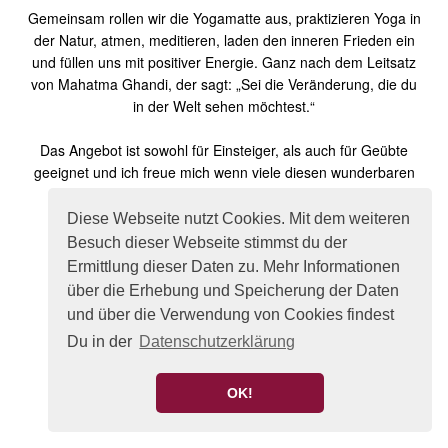
Gemeinsam rollen wir die Yogamatte aus, praktizieren Yoga in
der Natur, atmen, meditieren, laden den inneren Frieden ein
und füllen uns mit positiver Energie. Ganz nach dem Leitsatz
von Mahatma Ghandi, der sagt: „Sei die Veränderung, die du
in der Welt sehen möchtest.“
Das Angebot ist sowohl für Einsteiger, als auch für Geübte
geeignet und ich freue mich wenn viele diesen wunderbaren
Tag mit mir feiern.
Diese Webseite nutzt Cookies. Mit dem weiteren
Ich empfehle dir folgendes Equipment:
Besuch dieser Webseite stimmst du der
Yogamatte
Ermittlung dieser Daten zu. Mehr Informationen
ggf. Decke / Picknickdecke unter die Yogamatte
über die Erhebung und Speicherung der Daten
Trinkflasche
und über die Verwendung von Cookies findest
Decke
Du in der
Datenschutzerklärung
Gemütlichen Pullover
Socken
Sitzkissen o.ä.
OK!
Sonnenschutz / Insektenschutz